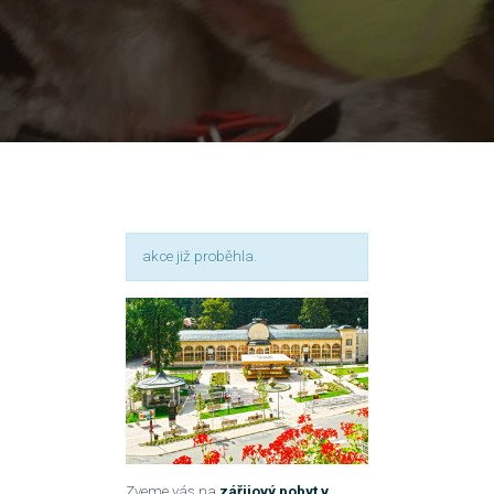
akce již proběhla.
Zveme vás na
zářijový pobyt v