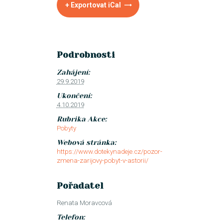
+ Exportovat iCal
Podrobnosti
Zahájení:
29.9.2019
Ukončení:
4.10.2019
Rubrika Akce:
Pobyty
Webová stránka:
https://www.dotekynadeje.cz/pozor-
zmena-zarijovy-pobyt-v-astorii/
Pořadatel
Renata Moravcová
Telefon: