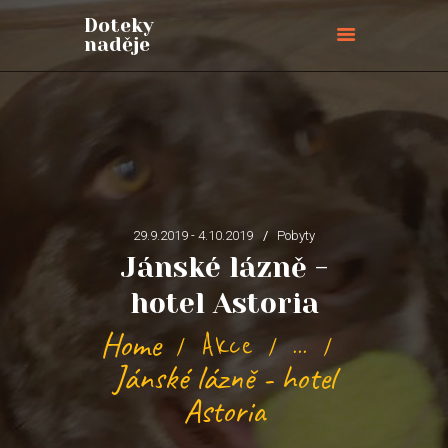
Doteky
naděje
Doteky naděje
ÚVODNÍ STRÁNKA
O NÁS
PŘIPOJTE SE
BLOG
29.9.2019 - 4.10.2019
Pobyty
AKCE
Jánské lázně -
PŘIHLÁŠKY
hotel Astoria
KONTAKTY
Home
PODPOŘTE NÁS
Akce
...
Jánské lázně - hotel
Astoria