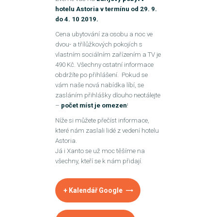
hotelu Astoria v termínu od 29. 9.
do 4. 10 2019.
Cena ubytování za osobu a noc ve
dvou- a třílůžkových pokojích s
vlastním sociálním zařízením a TV je
490 Kč. Všechny ostatní informace
obdržíte po přihlášení. Pokud se
vám naše nová nabídka líbí, se
zasláním přihlášky dlouho neotálejte
–
počet míst je omezen
!
Níže si můžete přečíst informace,
které nám zaslali lidé z vedení hotelu
Astoria.
Já i Xanto se už moc těšíme na
všechny, kteří se k nám přidají.
+ Kalendář Google