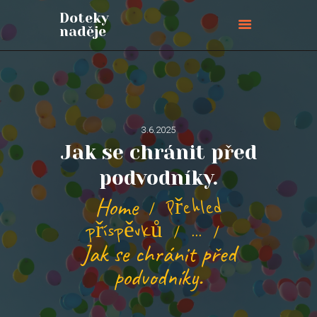
Doteky
naděje
Doteky naděje
ÚVODNÍ STRÁNKA
O NÁS
PŘIPOJTE SE
3.6.2025
Jak se chránit před
BLOG
AKCE
podvodníky.
PŘIHLÁŠKY
Home
Přehled
KONTAKTY
příspěvků
...
PODPOŘTE NÁS
Jak se chránit před
podvodníky.