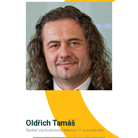
Oldřich Tamáš
Ředitel Východočeské televize V1 a moderátor