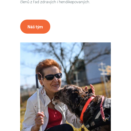
členů z řad zdravých i hendikepovaných.
Náš tým