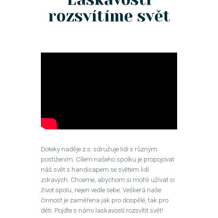
rozsvítíme svět
Doteky naděje z.s. sdružuje lidi s různým
postižením. Cílem našeho spolku je propojovat
náš svět s handicapem se světem lidí
zdravých. Chceme, abychom si mohli užívat si
život spolu, nejen vedle sebe. Veškerá naše
činnost je zaměřena jak pro dospělé, tak pro
děti. Pojďte s námi laskavostí rozsvítit svět!