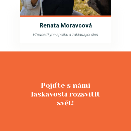
Renata Moravcová
Předsedkyně spolku a zakládající člen
Pojďte s námi
laskavostí rozsvítit
svět!