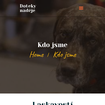
Doteky
naděje
Doteky naděje
ÚVODNÍ STRÁNKA
O NÁS
Kdo jsme
PŘIPOJTE SE
BLOG
Home
Kdo jsme
AKCE
PŘIHLÁŠKY
KONTAKTY
PODPOŘTE NÁS
Laskavostí