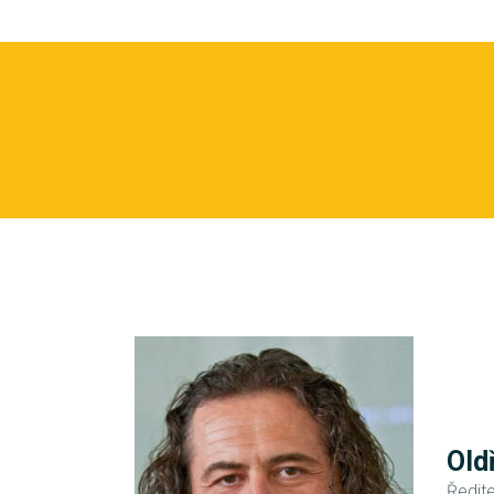
Old
Ředit