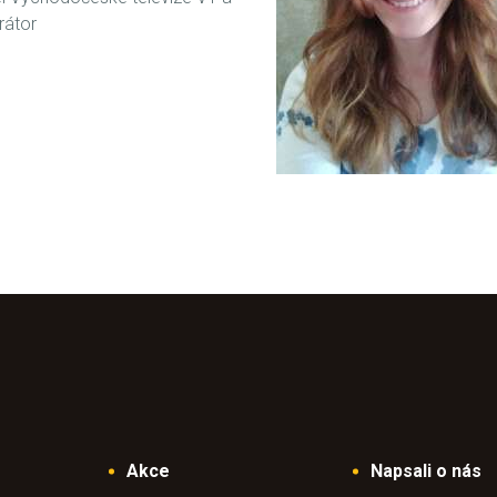
átor
Akce
Napsali o nás