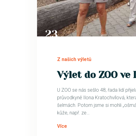
23
ČVC
Z našich výletů
Výlet do ZOO ve 
U ZOO se nás sešlo 48, řada lidí přije
průvodkyně Ilona Kratochvílová, kte
šelmách. Potom jsme si mohli „ošmát
kůže, např. ze…
Více