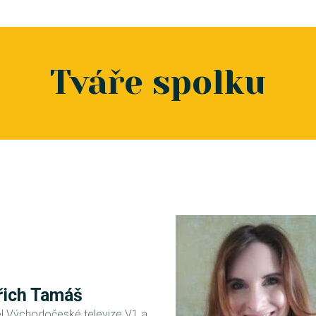
Tváře spolku
řich Tamáš
el Východočeské televize V1 a