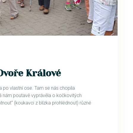
Dvoře Králové
la po vlastní ose. Tam se nás chopila
rá nám poutavě vyprávěla o kočkovitých
nout“ (koukavci z blízka prohlédnout) různé