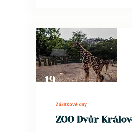
19
ČVC
Zážitkové dny
ZOO Dvůr Králov