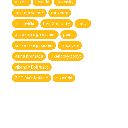
advent
beseda
Jeseníky
kavárna ve tmě
muzeum
na slovíčko
Petr Sadovský
pobyt
posezení s grilováním
pošta
sousedské posezení
tancování
valná hromada
víkendový pobyt
víkend v Dobrušce
ZOO Dvůr Králové
čokoláda