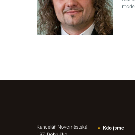
moder
Kancelář: Novoměstská
Kdo jsme
187, Dobruška