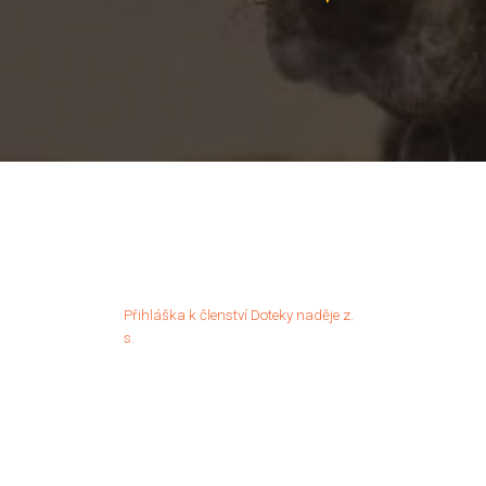
Přihláška k členství Doteky naděje z.
s.