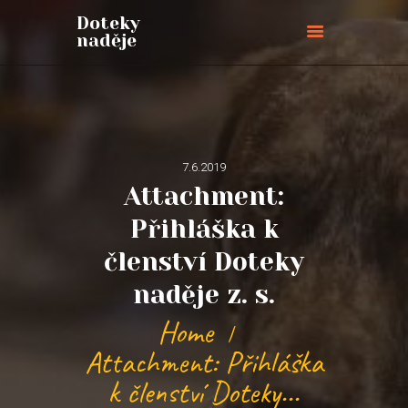
Doteky
naděje
Doteky naděje
ÚVODNÍ STRÁNKA
O NÁS
PŘIPOJTE SE
7.6.2019
Attachment:
BLOG
AKCE
Přihláška k
PŘIHLÁŠKY
členství Doteky
KONTAKTY
naděje z. s.
PODPOŘTE NÁS
Home
Attachment: Přihláška
k členství Doteky...