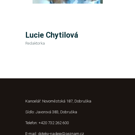
Lucie Chytilová
Redaktorka
Kancelář: Novoměstská 187, Dobruška
Sídlo: Javorová 383, Dobruška
Telefon: +420 732 262 600
E-mail: doteky-nadeje@seznam.cz