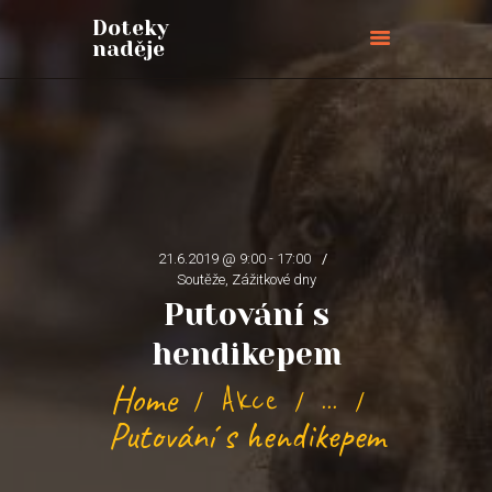
Doteky
naděje
Doteky naděje
ÚVODNÍ STRÁNKA
O NÁS
PŘIPOJTE SE
BLOG
21.6.2019 @ 9:00 - 17:00
AKCE
Soutěže,
Zážitkové dny
PŘIHLÁŠKY
Putování s
KONTAKTY
hendikepem
PODPOŘTE NÁS
Home
Akce
...
Putování s hendikepem