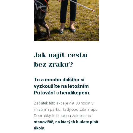
Jak najít cestu
bez zraku?
To a mnoho dalšího si
vyzkoušíte na letošním
Putování s hendikepem.
Začátek této akce je v 9. 00 hodin v
místním parku. Tady obdržíte mapu
Dobrušky, kde budou zakreslena
stanoviště, na kterých budete plnit
úkoly
.