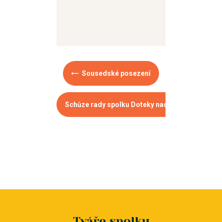
Sousedské posezení
Schůze rady spolku Doteky naděje z. s.
Tváře spolku