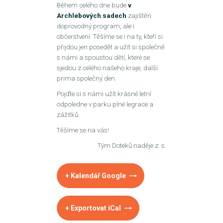
Během celého dne bude
v
Archlebových sadech
zajištěn
doprovodný program, ale i
občerstvení. Těšíme se i na ty, kteří si
přijdou jen posedět a užít si společně
s námi a spoustou dětí, které se
sjedou z celého našeho kraje, další
prima společný den.
Pojďte si s námi užít krásné letní
odpoledne v parku plné legrace a
zážitků.
Těšíme se na vás!
Tým Doteků naděje z. s.
+ Kalendář Google
+ Exportovat iCal